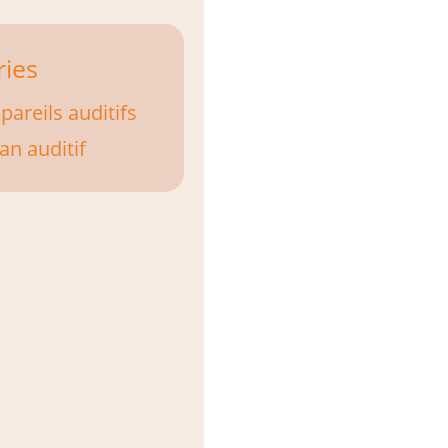
ries
pareils auditifs
lan auditif