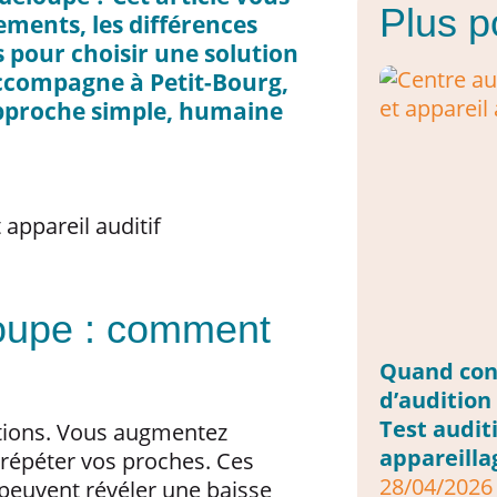
Plus p
ements, les différences
ls pour choisir une solution
ccompagne à Petit-Bourg,
approche simple, humaine
loupe : comment
Quand con
d’audition
Test auditi
tions. Vous augmentez
appareilla
s répéter vos proches. Ces
28/04/2026
 peuvent révéler une baisse