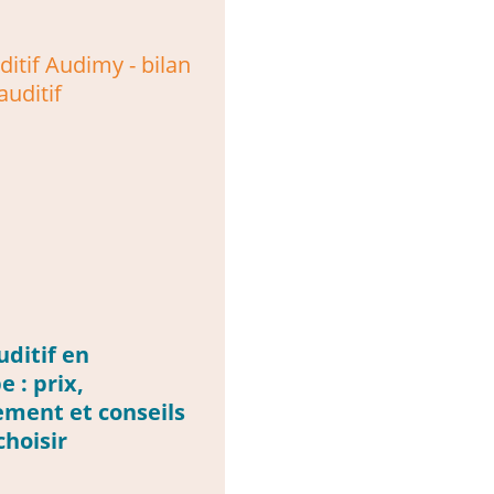
uditif en
 : prix,
ment et conseils
choisir