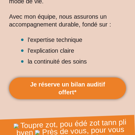
mode de vie.
Avec mon équipe, nous assurons un
accompagnement durable, fondé sur :
l’expertise technique
l’explication claire
la continuité des soins
Je réserve un bilan auditif
offert*
Toupre zot, pou édé zot tann pli
Près de vous, pour vous
byen