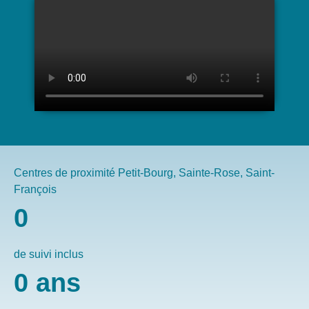
Centres de proximité Petit-Bourg, Sainte-Rose, Saint-
François
0
de suivi inclus
0
ans