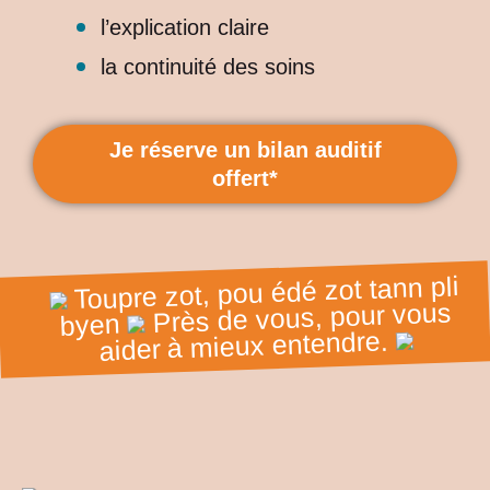
l’explication claire
la continuité des soins
Je réserve un bilan auditif
offert*
Toupre zot, pou édé zot tann pli
Près de vous, pour vous
byen
aider à mieux entendre.