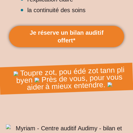
la continuité des soins
Je réserve un bilan auditif
offert*
Toupre zot, pou édé zot tann pli
Près de vous, pour vous
byen
aider à mieux entendre.