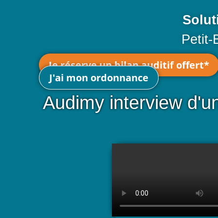
Solut
Petit-
Je réserve un bilan auditif offert*
J'ai mon ordonnance
Audimy interview d'un