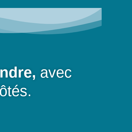
endre,
avec
ôtés.