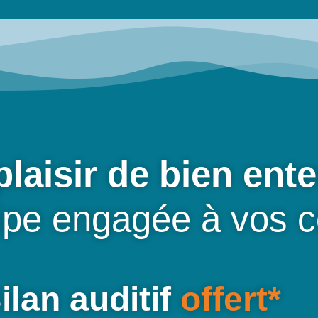
plaisir de bien ent
ipe engagée à vos c
ilan auditif
offert*