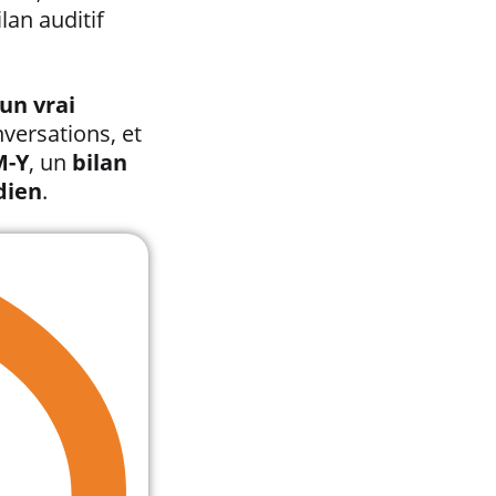
lan auditif
un vrai
nversations, et
M-Y
, un
bilan
dien
.