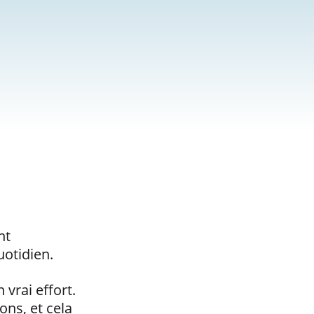
nt
uotidien.
vrai effort.
ons, et cela